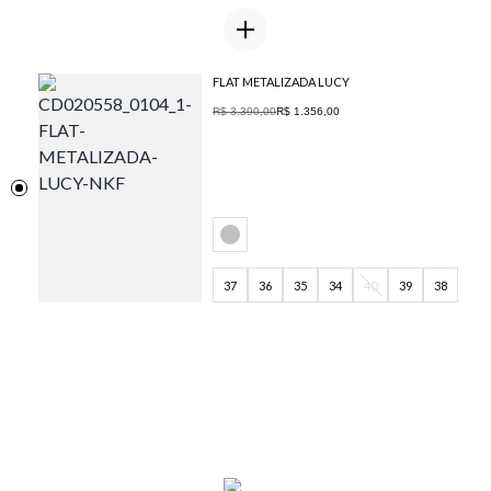
FLAT METALIZADA LUCY
R$ 3.390,00
R$ 1.356,00
37
36
35
34
40
39
38