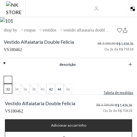
shop by
roupas
vestidos
vestido alfaiataria double felicia
Vestido Alfaiataria Double Felicia
R$ 3.590,90
•
R$ 1.436,36
Ou 2x de R$ 718.18
VS180462
descrição
32
34
36
38
40
42
44
46
Tabela de medidas
Vestido Alfaiataria Double Felicia
R$ 3.590,90
•
R$ 1.436,36
Ou 2x de R$ 718.18
VS180462
Adicionar ao carrinho