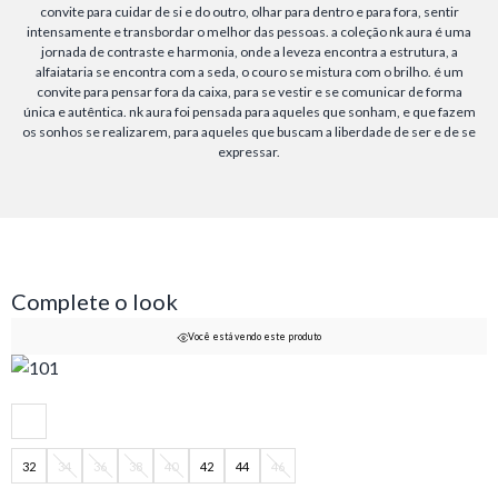
convite para cuidar de si e do outro, olhar para dentro e para fora, sentir
intensamente e transbordar o melhor das pessoas. a coleção nk aura é uma
jornada de contraste e harmonia, onde a leveza encontra a estrutura, a
alfaiataria se encontra com a seda, o couro se mistura com o brilho. é um
convite para pensar fora da caixa, para se vestir e se comunicar de forma
única e autêntica. nk aura foi pensada para aqueles que sonham, e que fazem
os sonhos se realizarem, para aqueles que buscam a liberdade de ser e de se
expressar.
Complete o look
Você está vendo este produto
32
34
36
38
40
42
44
46