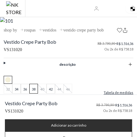
shop by
roupas
vestidos
vestido crepe party bob
Vestido Crepe Party Bob
R$ 3.790,90
•
R$ 1.516,36
Ou 2x de R$ 758.18
VS131020
descrição
32
34
36
38
40
42
44
46
Tabela de medidas
Vestido Crepe Party Bob
R$ 3.790,90
•
R$ 1.516,36
Ou 2x de R$ 758.18
VS131020
Adicionar ao carrinho