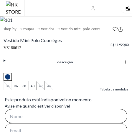
shop by
roupas
vestidos
vestido mini polo courrèges
Vestido Mini Polo Courrèges
R$ 11.920,80
VS180612
descrição
34
36
38
40
42
44
Tabela de medidas
Este produto está indisponivel no momento
Avise-me quando estiver disponivel