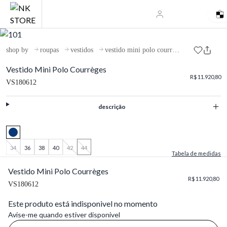
shop by
roupas
vestidos
vestido mini polo courrèges
Vestido Mini Polo Courrèges
R$ 11.920,80
VS180612
descrição
34
36
38
40
42
44
Tabela de medidas
Vestido Mini Polo Courrèges
R$ 11.920,80
VS180612
Este produto está indisponivel no momento
Avise-me quando estiver disponivel