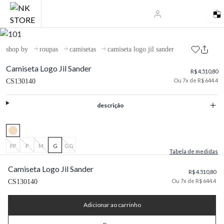
shop by
roupas
camisetas
camiseta logo jil sander
Camiseta Logo Jil Sander
R$ 4.510,80
Ou 7x de R$ 644.4
CS130140
descrição
PP
P
M
G
GG
Tabela de medidas
Camiseta Logo Jil Sander
R$ 4.510,80
Ou 7x de R$ 644.4
CS130140
Adicionar ao carrinho