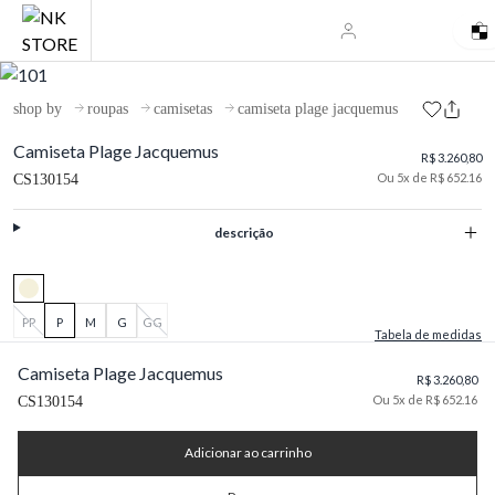
shop by
roupas
camisetas
camiseta plage jacquemus
Camiseta Plage Jacquemus
R$ 3.260,80
Ou 5x de R$ 652.16
CS130154
descrição
PP
P
M
G
GG
Tabela de medidas
Camiseta Plage Jacquemus
R$ 3.260,80
Ou 5x de R$ 652.16
CS130154
Adicionar ao carrinho